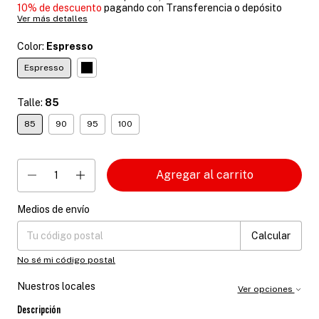
10% de descuento
pagando con Transferencia o depósito
Ver más detalles
Color:
Espresso
Espresso
Talle:
85
85
90
95
100
Medios de envío
Entregas para el CP:
Cambiar CP
Calcular
No sé mi código postal
Nuestros locales
Ver opciones
Descripción