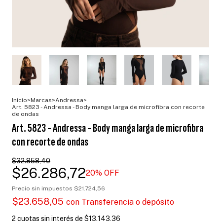
Inicio
>
Marcas
>
Andressa
>
Art. 5823 - Andressa - Body manga larga de microfibra con recorte
de ondas
Art. 5823 - Andressa - Body manga larga de microfibra
con recorte de ondas
$32.858,40
$26.286,72
20
% OFF
Precio sin impuestos
$21.724,56
$23.658,05
con
Transferencia o depósito
2
cuotas sin interés de
$13.143,36