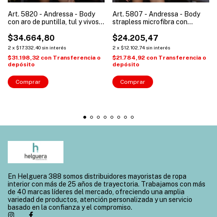
Art. 5820 - Andressa - Body
Art. 5807 - Andressa - Body
con aro de puntilla, tul y vivos
strapless microfibra con
de raso
recortes de raso
$34.664,80
$24.205,47
2
x
$17.332,40
sin interés
2
x
$12.102,74
sin interés
$31.198,32
con
Transferencia o
$21.784,92
con
Transferencia o
depósito
depósito
Comprar
Comprar
En Helguera 388 somos distribuidores mayoristas de ropa
interior con más de 25 años de trayectoria. Trabajamos con más
de 40 marcas líderes del mercado, ofreciendo una amplia
variedad de productos, atención personalizada y un servicio
basado en la confianza y el compromiso.