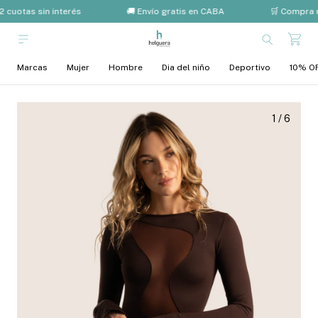
 cuotas sin interés
🚚 Envío gratis en CABA
🛒 Compra m
Marcas
Mujer
Hombre
Dia del niño
Deportivo
10% OF
1
/
6