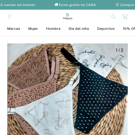
2 cuotas sin interés
🚚 Envío gratis en CABA
🛒 Compra 
Marcas
Mujer
Hombre
Dia del niño
Deportivo
10% OF
1
/
2