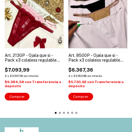
Art. 2130P - Ojala que si -
Art. 8500P - Ojala que si -
Pack x3 colaless regulable
Pack x3 colaless regulable
puntilla
lisa alg/lyc
$7.093,99
$6.367,36
2
x
$3.547,00
sin interés
2
x
$3.183,68
sin interés
$6.384,59
con
Transferencia o
$5.730,62
con
Transferencia o
depósito
depósito
Comprar
Comprar