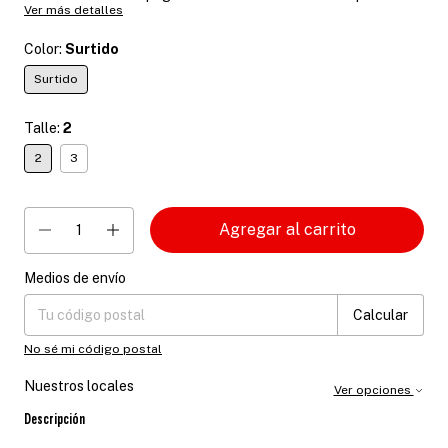
Ver más detalles
Color:
Surtido
Surtido
Talle:
2
2
3
Medios de envío
Entregas para el CP:
Cambiar CP
Calcular
No sé mi código postal
Nuestros locales
Ver opciones
Descripción