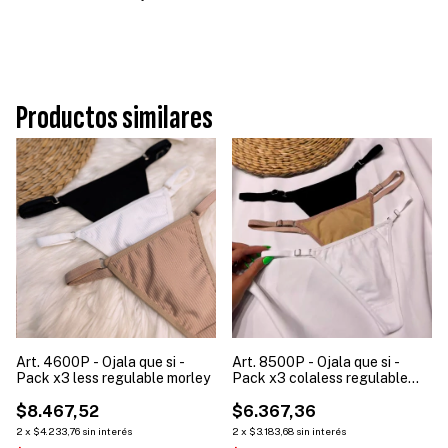
Productos similares
Art. 4600P - Ojala que si -
Art. 8500P - Ojala que si -
Pack x3 less regulable morley
Pack x3 colaless regulable
lisa alg/lyc
$8.467,52
$6.367,36
2
x
$4.233,76
sin interés
2
x
$3.183,68
sin interés