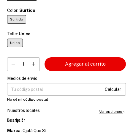
Color:
Surtido
Surtido
Talle:
Unico
Unico
Medios de envío
Entregas para el CP:
Cambiar CP
Calcular
No sé mi código postal
Nuestros locales
Ver opciones
Descripción
Marca:
Ojalá Que Sí