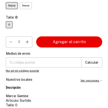
Nena
Nene
Talle:
0
0
Medios de envío
Entregas para el CP:
Cambiar CP
Calcular
No sé mi código postal
Nuestros locales
Ver opciones
Descripción
Marca: Gamise
Articulo: Surtido
Talle: 0