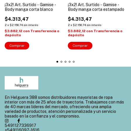
¡3x2! Art. Surtido - Gamise -
¡3x2! Art. Surtido - Gamise -
Body manga corta blanco
Body manga corta estampado
$4.313,47
$4.313,47
2
x
$2.156,74
sin interés
2
x
$2.156,74
sin interés
$3.882,12
con
Transferencia o
$3.882,12
con
Transferencia o
depósito
depósito
Comprar
Comprar
En Helguera 388 somos distribuidores mayoristas de ropa
interior con más de 25 años de trayectoria. Trabajamos con más
de 40 marcas líderes del mercado, ofreciendo una amplia
variedad de productos, atención personalizada y un servicio
basado en la confianza y el compromiso.
5491127336917
+549116097-1616